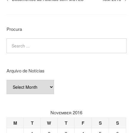
Procura
Arquivo de Notícias
Arquivo
de
Notícias
November 2016
M
T
W
T
F
S
S